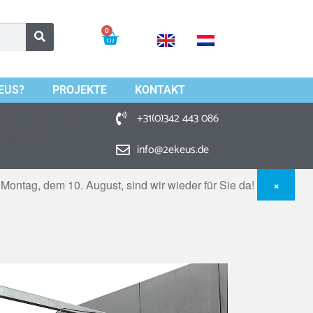
0
EUS?
PROJEKTE
KONTAKT
+31(0)342 443 086
Sägeservice (ab 3
Platten)
info@2ekeus.de
ontag, dem 10. August, sind wir wieder für Sie da!
×