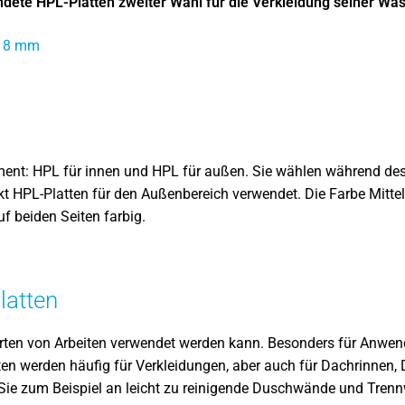
ndete HPL-Platten zweiter Wahl für die Verkleidung seiner Wa
u 8 mm
ent: HPL für innen und HPL für außen. Sie wählen während des 
ekt HPL-Platten für den Außenbereich verwendet. Die Farbe Mitt
uf beiden Seiten farbig.
latten
le Arten von Arbeiten verwendet werden kann. Besonders für Anwen
atten werden häufig für Verkleidungen, aber auch für Dachrinn
 Sie zum Beispiel an leicht zu reinigende Duschwände und Tren