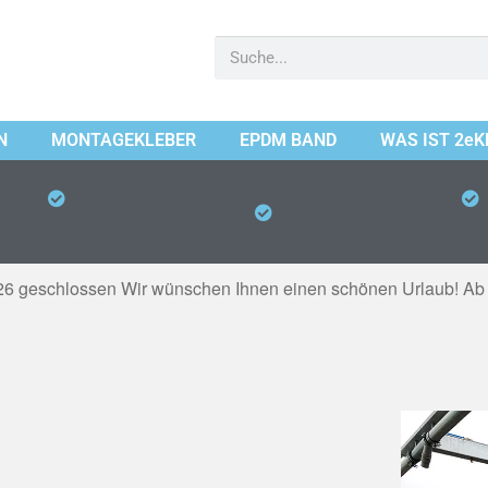
N
MONTAGEKLEBER
EPDM BAND
WAS IST 2eK
L,
Angebot innerhalb
Sofort zur Abholung
eines Werktags
in unserem Lager
bereit
2026 geschlossen
Wir wünschen Ihnen einen schönen Urlaub! Ab M