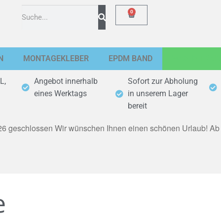
0
N
MONTAGEKLEBER
EPDM BAND
WAS IST 2eK
L,
Angebot innerhalb
Sofort zur Abholung
eines Werktags
in unserem Lager
bereit
2026 geschlossen
Wir wünschen Ihnen einen schönen Urlaub! Ab M
e