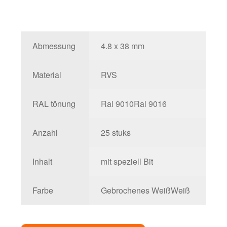
Abmessung
4.8 x 38 mm
Material
RVS
RAL tönung
Ral 9010
Ral 9016
Anzahl
25 stuks
Inhalt
mit speziell Bit
Farbe
Gebrochenes Weiß
Weiß