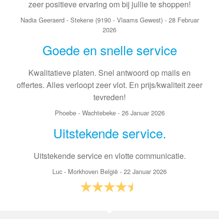
zeer positieve ervaring om bij jullie te shoppen!
Nadia Geeraerd
-
Stekene (9190 - Vlaams Gewest)
-
28 Februar
2026
Goede en snelle service
Kwalitatieve platen. Snel antwoord op mails en
offertes. Alles verloopt zeer vlot. En prijs/kwaliteit zeer
tevreden!
Phoebe
-
Wachtebeke
-
26 Januar 2026
Uitstekende service.
Uitstekende service en vlotte communicatie.
Luc
-
Morkhoven België
-
22 Januar 2026