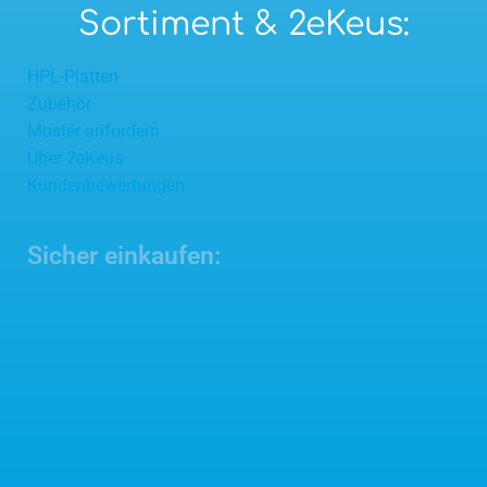
Sortiment & 2eKeus:
HPL-Platten
Zubehör
Muster anfordern
Über 2eKeus
Kundenbewertungen
Sicher einkaufen: