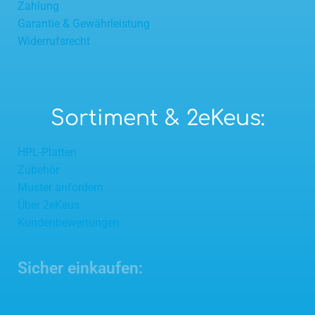
Zahlung
Garantie & Gewährleistung
Widerrufsrecht
Sortiment & 2eKeus:
HPL-Platten
Zubehör
Muster anfordern
Über 2eKeus
Kundenbewertungen
Sicher einkaufen: